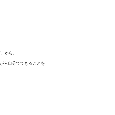
n'」から。
しながら⾃分でできることを