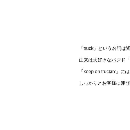
「truck」という名
由来は⼤好きなバンド「Grat
「keep on tru
しっかりとお客様に運び