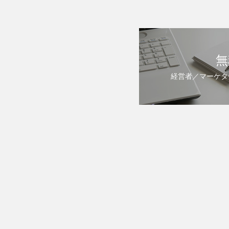
無
経営者／マーケタ