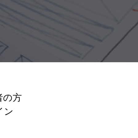
者の⽅
イン