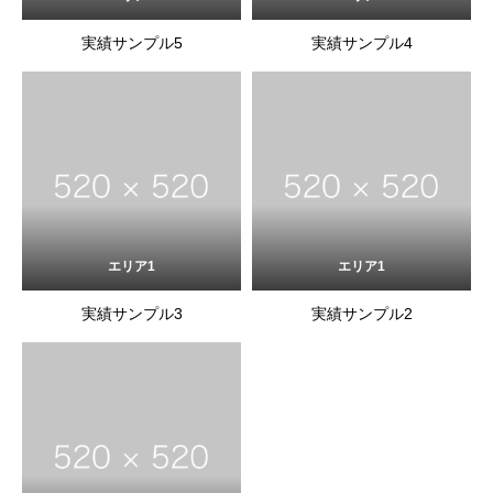
実績サンプル5
実績サンプル4
エリア1
エリア1
実績サンプル3
実績サンプル2